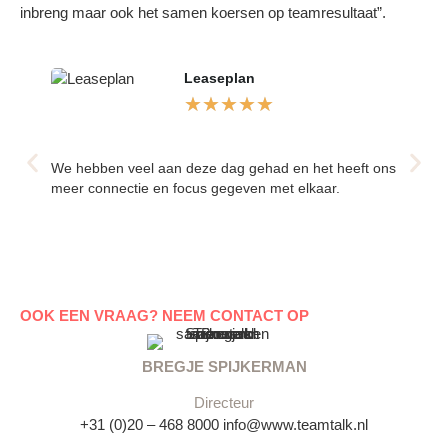
inbreng maar ook het samen koersen op teamresultaat”.
Leaseplan
★
★
★
★
★
We hebben veel aan deze dag gehad en het heeft ons
Verheld
meer connectie en focus gegeven met elkaar.
makkeli
elkaar 
koersen
OOK EEN VRAAG? NEEM CONTACT OP
BREGJE SPIJKERMAN
Directeur
+31 (0)20 – 468 8000
info@www.teamtalk.nl