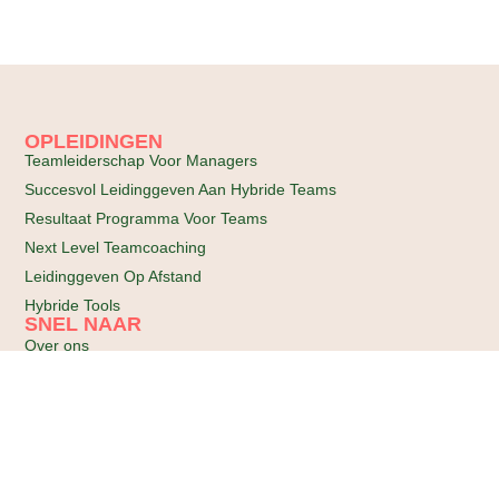
OPLEIDINGEN
Teamleiderschap Voor Managers
Succesvol Leidinggeven Aan Hybride Teams
Resultaat Programma Voor Teams
Next Level Teamcoaching
Leidinggeven Op Afstand
Hybride Tools
SNEL NAAR
Over ons
Contact
Algemene voorwaarden
NEEM CONTACT OP
TeamTalk Amsterdam
Opleidingsinstituut